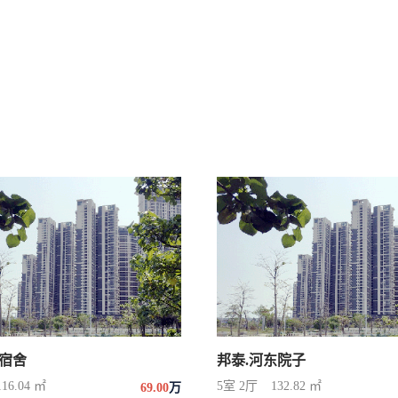
宿舍
邦泰.河东院子
116.04 ㎡
5室 2厅
132.82 ㎡
69.00
万