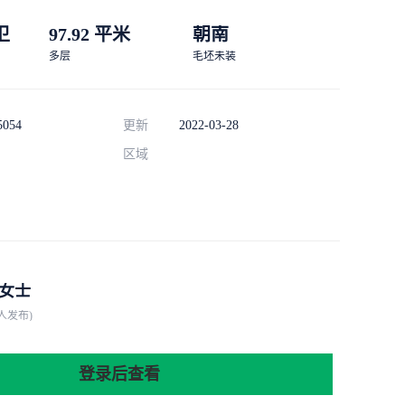
 卫
97.92 平米
朝南
多层
毛坯未装
5054
更新
2022-03-28
区域
女士
人发布)
登录后查看