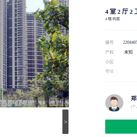
4 室 2 厅 2
4 楼/共层
编号
220440
产权
未知
小区
地址
郑
(个
>