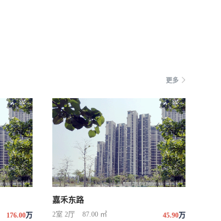
更多
嘉禾东路
2室 2厅
87.00 ㎡
176.00
万
45.90
万