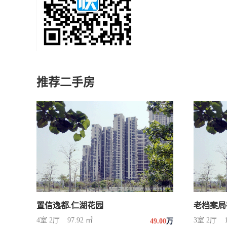
推荐二手房
置信逸都.仁湖花园
老档案局
4室 2厅
97.92 ㎡
3室 2厅
49.00
万