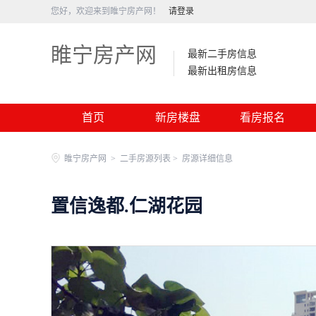
您好，欢迎来到睢宁房产网！
请登录
睢宁房产网
最新二手房信息
最新出租房信息
首页
新房楼盘
看房报名
睢宁房产网
>
二手房源列表 >
房源详细信息
置信逸都.仁湖花园