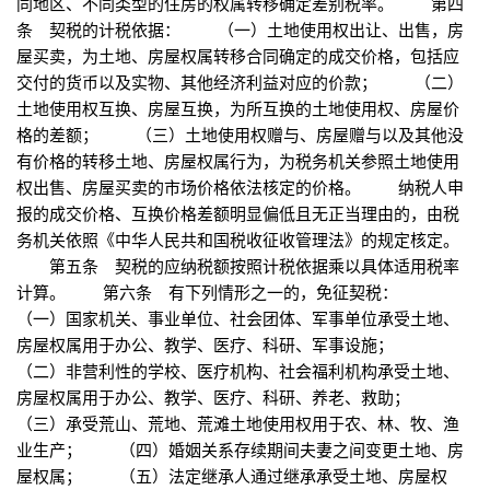
同地区、不同类型的住房的权属转移确定差别税率。 第四
条 契税的计税依据： （一）土地使用权出让、出售，房
屋买卖，为土地、房屋权属转移合同确定的成交价格，包括应
交付的货币以及实物、其他经济利益对应的价款； （二）
土地使用权互换、房屋互换，为所互换的土地使用权、房屋价
格的差额； （三）土地使用权赠与、房屋赠与以及其他没
有价格的转移土地、房屋权属行为，为税务机关参照土地使用
权出售、房屋买卖的市场价格依法核定的价格。 纳税人申
报的成交价格、互换价格差额明显偏低且无正当理由的，由税
务机关依照《中华人民共和国税收征收管理法》的规定核定。
第五条 契税的应纳税额按照计税依据乘以具体适用税率
计算。 第六条 有下列情形之一的，免征契税：
（一）国家机关、事业单位、社会团体、军事单位承受土地、
房屋权属用于办公、教学、医疗、科研、军事设施；
（二）非营利性的学校、医疗机构、社会福利机构承受土地、
房屋权属用于办公、教学、医疗、科研、养老、救助；
（三）承受荒山、荒地、荒滩土地使用权用于农、林、牧、渔
业生产； （四）婚姻关系存续期间夫妻之间变更土地、房
屋权属； （五）法定继承人通过继承承受土地、房屋权