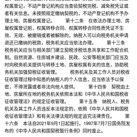
权属登记，不动产登记机构应当查验契税完税、减免税凭证或
者有关信息。未按照规定缴纳契税的，不动产登记机构不予办
理土地、房屋权属登记。 第十二条 在依法办理土地、房
屋权属登记前，权属转移合同、权属转移合同性质凭证不生
效、无效、被撤销或者被解除的，纳税人可以向税务机关申请
退还已缴纳的税款，税务机关应当依法办理。 第十三条
税务机关应当与相关部门建立契税涉税信息共享和工作配合机
制。自然资源、住房城乡建设、民政、公安等相关部门应当及
时向税务机关提供与转移土地、房屋权属有关的信息，协助税
务机关加强契税征收管理。 税务机关及其工作人员对税收
征收管理过程中知悉的纳税人的个人信息，应当依法予以保
密，不得泄露或者非法向他人提供。 第十四条 契税由土
地、房屋所在地的税务机关依照本法和《中华人民共和国税收
征收管理法》的规定征收管理。 第十五条 纳税人、税务
机关及其工作人员违反本法规定的，依照《中华人民共和国税
收征收管理法》和有关法律法规的规定追究法律责任。 第
十六条 本法自2021年9月1日起施行。1997年7月7日国务院发
布的《中华人民共和国契税暂行条例》同时废止。