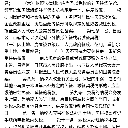
属； （六）依照法律规定应当予以免税的外国驻华使馆、
领事馆和国际组织驻华代表机构承受土地、房屋权属。 根
据国民经济和社会发展的需要，国务院对居民住房需求保障、
企业改制重组、灾后重建等情形可以规定免征或者减征契税，
报全国人民代表大会常务委员会备案。 第七条 省、自治
区、直辖市可以决定对下列情形免征或者减征契税：
（一）因土地、房屋被县级以上人民政府征收、征用，重新承
受土地、房屋权属； （二）因不可抗力灭失住房，重新承
受住房权属。 前款规定的免征或者减征契税的具体办法，
由省、自治区、直辖市人民政府提出，报同级人民代表大会常
务委员会决定，并报全国人民代表大会常务委员会和国务院备
案。 第八条 纳税人改变有关土地、房屋的用途，或者有
其他不再属于本法第六条规定的免征、减征契税情形的，应当
缴纳已经免征、减征的税款。 第九条 契税的纳税义务发
生时间，为纳税人签订土地、房屋权属转移合同的当日，或者
纳税人取得其他具有土地、房屋权属转移合同性质凭证的当
日。 第十条 纳税人应当在依法办理土地、房屋权属登记
手续前申报缴纳契税。 第十一条 纳税人办理纳税事宜
后，税务机关应当开具契税完税凭证。纳税人办理土地、房屋